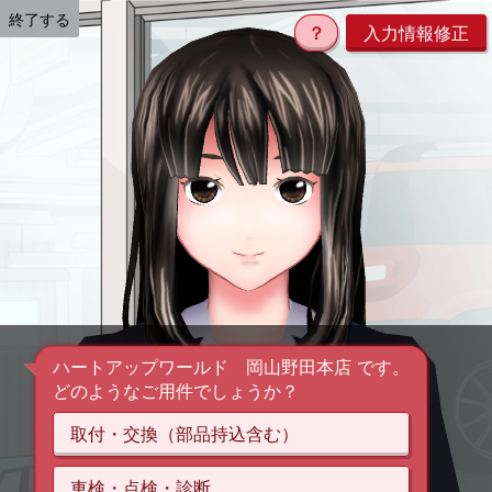
終了する
？
入力情報修正
ハートアップワールド 岡山野田本店 です。
どのようなご用件でしょうか？
取付・交換（部品持込含む）
車検・点検・診断