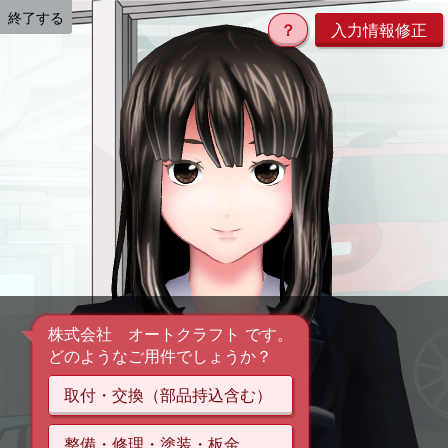
終了する
？
入力情報修正
株式会社 オートクラフト です。
どのようなご用件でしょうか？
取付・交換（部品持込含む）
整備・修理・塗装・板金