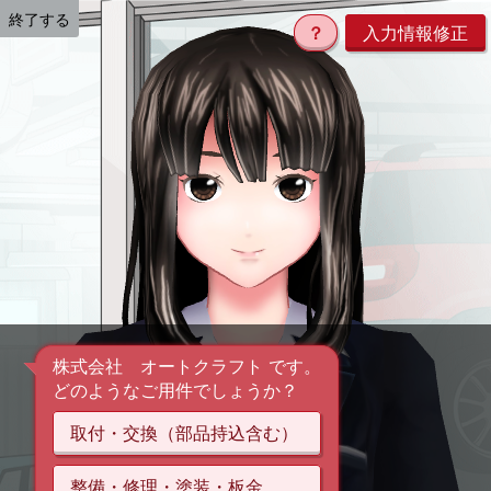
終了する
？
入力情報修正
株式会社 オートクラフト です。
どのようなご用件でしょうか？
取付・交換（部品持込含む）
整備・修理・塗装・板金