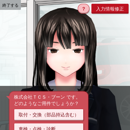
終了する
？
入力情報修正
株式会社ＴＣＳ・ブーン です。
どのようなご用件でしょうか？
取付・交換（部品持込含む）
車検・点検・診断