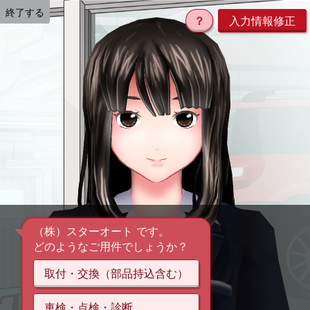
終了する
？
入力情報修正
（株）スターオート です。
どのようなご用件でしょうか？
取付・交換（部品持込含む）
車検・点検・診断