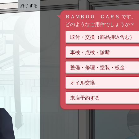
終了する
ＢＡＭＢＯＯ ＣＡＲＳ です。
どのようなご用件でしょうか？
取付・交換（部品持込含む）
車検・点検・診断
整備・修理・塗装・板金
オイル交換
来店予約する