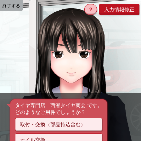
終了する
？
入力情報修正
タイヤ専門店 西湘タイヤ商会 です。
どのようなご用件でしょうか？
取付・交換（部品持込含む）
オイル交換